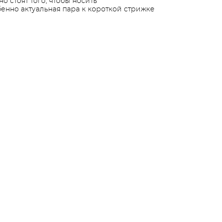
о стоят того, чтобы носить
енно актуальная пара к короткой стрижке