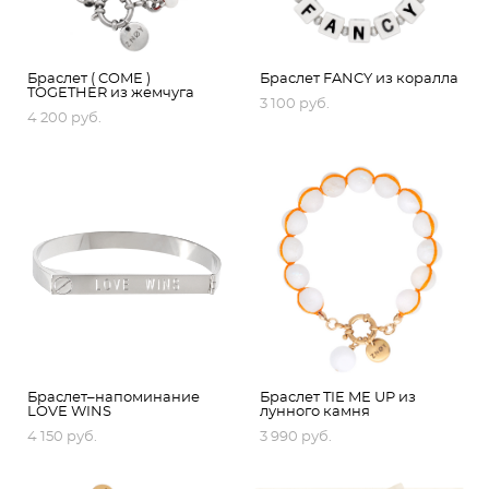
Браслет ( COME )
Браслет FANCY из коралла
TOGETHER из жемчуга
3 100 pуб.
4 200 pуб.
Браслет–напоминание
Браслет TIE ME UP из
LOVE WINS
лунного камня
4 150 pуб.
3 990 pуб.